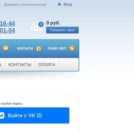
Вход
Домкраты телескопические
-16-44
0 руб.
0
-01-04
Оформить заказ
КОНТАКТЫ
ПРАЙС-ЛИСТ
А
КОНТАКТЫ
ОПЛАТА
 войти через:
Войти с VK ID