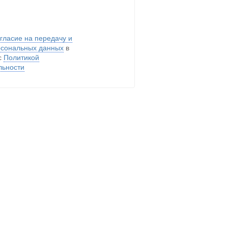
гласие на передачу и
рсональных данных
в
с
Политикой
льности