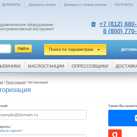
ДОМКРАТЫ
Домкраты низкие
Домкраты с полым штоком
КОНТАКТЫ
+7 (812) 680
идравлическое оборудование
лектромонтажный инструмент
8 (800) 770
Поиск по параметрам
ДОСТАВКА
ЪЕМНИКИ
МАСЛОСТАНЦИИ
ОПРЕССОВЩИКИ
ДОСТАВК
ая
\
Регистрация
\ Авторизация
торизация
-mail:
Также Вы можете
ароль:
абыли пароль?