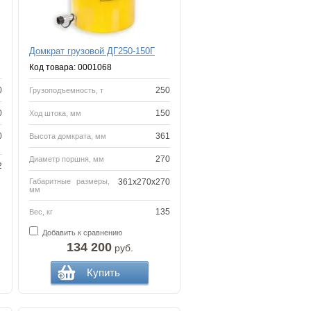
Домкрат грузовой ДГ250-150Г
Код товара: 0001068
0
250
Грузоподъемность, т
0
150
Ход штока, мм
0
361
Высота домкрата, мм
270
Диаметр поршня, мм
2
Габаритные размеры,
361x270x270
мм
135
Вес, кг
Добавить к сравнению
134 200
руб.
Купить