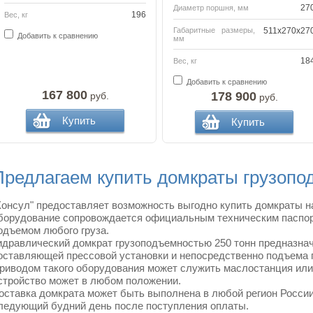
27
Диаметр поршня, мм
196
Вес, кг
Габаритные размеры,
511x270x27
Добавить к сравнению
мм
18
Вес, кг
Добавить к сравнению
167 800
178 900
руб.
руб.
Купить
Купить
Предлагаем купить домкраты грузопо
Консул" предоставляет возможность выгодно купить домкраты н
борудование сопровождается официальным техническим паспорт
одъемом любого груза.
идравлический домкрат грузоподъемностью 250 тонн предназнач
оставляющей прессовой установки и непосредственно подъема 
риводом такого оборудования может служить маслостанция или
стройство может в любом положении.
оставка домкрата может быть выполнена в любой регион России
ледующий будний день после поступления оплаты.