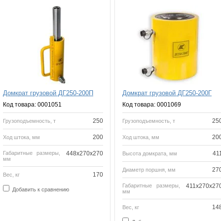
Домкрат грузовой ДГ250-200П
Домкрат грузовой ДГ250-200Г
Код товара: 0001051
Код товара: 0001069
250
25
Грузоподъемность, т
Грузоподъемность, т
200
20
Ход штока, мм
Ход штока, мм
Габаритные размеры,
448х270х270
41
Высота домкрата, мм
мм
27
Диаметр поршня, мм
170
Вес, кг
Габаритные размеры,
411x270x27
Добавить к сравнению
мм
14
Вес, кг