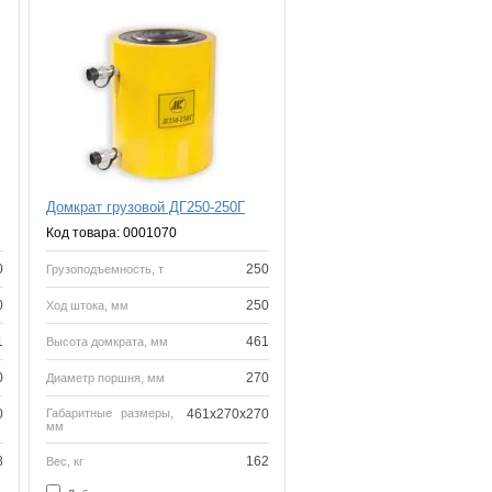
Домкрат грузовой ДГ250-250Г
Код товара: 0001070
0
250
Грузоподъемность, т
0
250
Ход штока, мм
1
461
Высота домкрата, мм
0
270
Диаметр поршня, мм
0
Габаритные размеры,
461x270x270
мм
8
162
Вес, кг