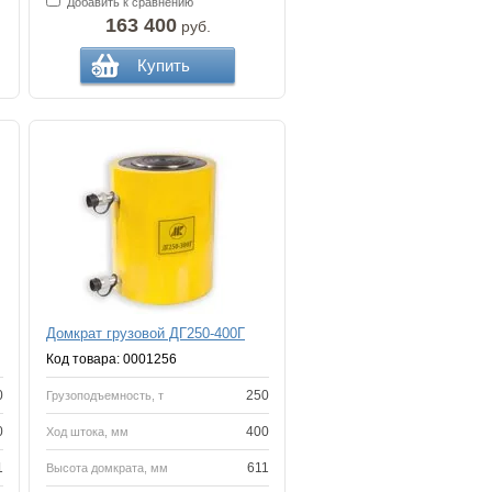
Добавить к сравнению
163 400
руб.
Купить
Домкрат грузовой ДГ250-400Г
Код товара: 0001256
0
250
Грузоподъемность, т
0
400
Ход штока, мм
1
611
Высота домкрата, мм