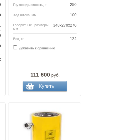
0
250
Грузоподъемность, т
0
100
Ход штока, мм
1
Габаритные размеры,
348х270х270
мм
0
124
Вес, кг
0
Добавить к сравнению
2
111 600
руб.
Купить