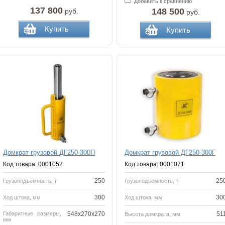
Добавить к сравнению
137 800
148 500
руб.
руб.
Купить
Купить
Домкрат грузовой ДГ250-300П
Домкрат грузовой ДГ250-300Г
Код товара: 0001052
Код товара: 0001071
250
25
Грузоподъемность, т
Грузоподъемность, т
300
30
Ход штока, мм
Ход штока, мм
Габаритные размеры,
548х270х270
51
Высота домкрата, мм
мм