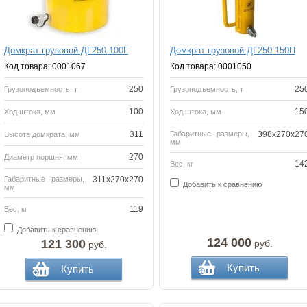
Домкрат грузовой ДГ250-100Г
Домкрат грузовой ДГ250-150П
Код товара: 0001067
Код товара: 0001050
250
25
Грузоподъемность, т
Грузоподъемность, т
100
15
Ход штока, мм
Ход штока, мм
311
Габаритные размеры,
398х270х27
Высота домкрата, мм
мм
270
Диаметр поршня, мм
14
Вес, кг
Габаритные размеры,
311x270x270
Добавить к сравнению
мм
119
Вес, кг
Добавить к сравнению
124 000
121 300
руб.
руб.
Купить
Купить