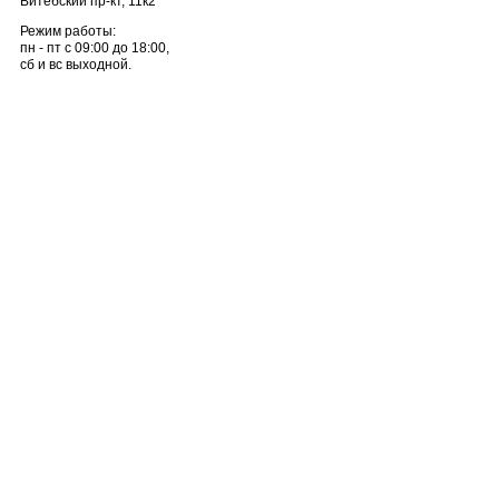
Витебский пр-кт, 11к2
Режим работы:
пн - пт с 09:00 до 18:00,
сб и вс выходной.