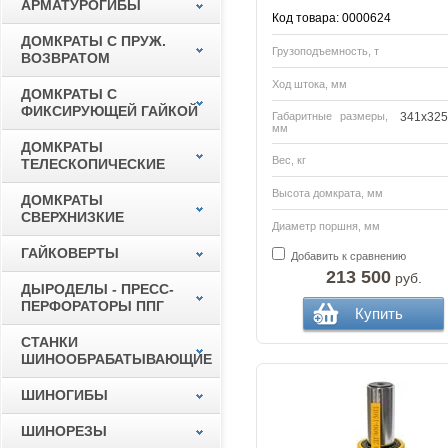
АРМАТУРОГИБЫ
Код товара: 0000624
ДОМКРАТЫ С ПРУЖ.
Грузоподъемность, т
ВОЗВРАТОМ
Ход штока, мм
ДОМКРАТЫ С
ФИКСИРУЮЩЕЙ ГАЙКОЙ
Габаритные размеры,
341x325
мм
ДОМКРАТЫ
Вес, кг
ТЕЛЕСКОПИЧЕСКИЕ
Высота домкрата, мм
ДОМКРАТЫ
СВЕРХНИЗКИЕ
Диаметр поршня, мм
ГАЙКОВЕРТЫ
Добавить к сравнению
213 500
руб.
ДЫРОДЕЛЫ - ПРЕСС-
ПЕРФОРАТОРЫ ППГ
Купить
СТАНКИ
ШИНООБРАБАТЫВАЮЩИЕ
ШИНОГИБЫ
ШИНОРЕЗЫ