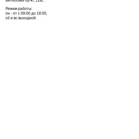
Витебский пр-кт, 11к2
Режим работы:
пн - пт с 09:00 до 18:00,
сб и вс выходной.